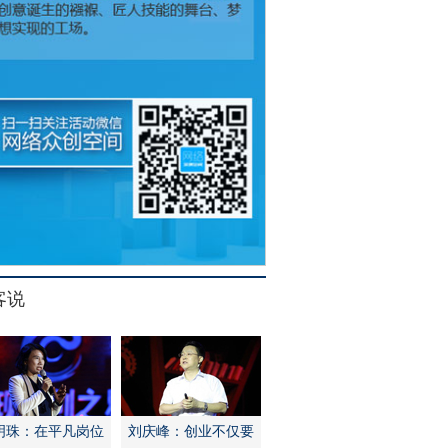
客说
明珠：在平凡岗位
刘庆峰：创业不仅要