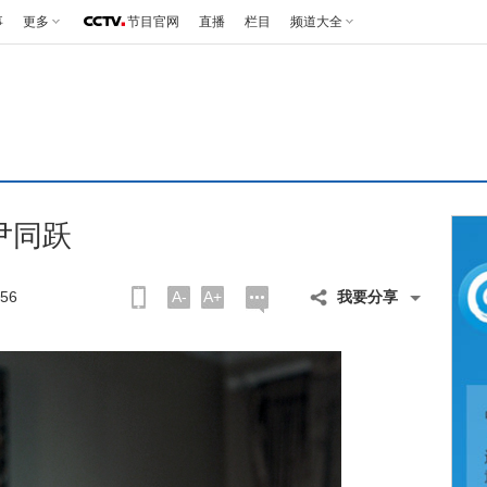
事
更多
节目官网
直播
栏目
频道大全
尹同跃
56
A-
A+
我要分享