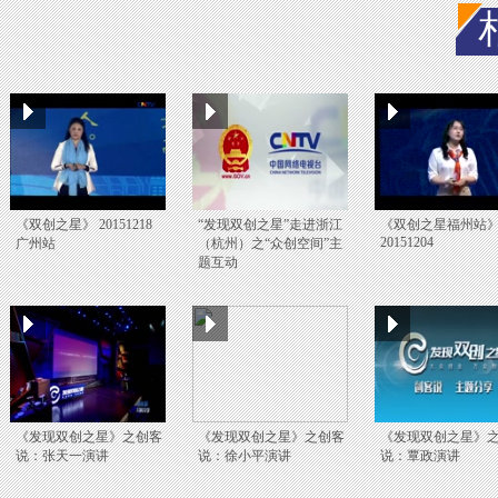
《双创之星》 20151218
“发现双创之星”走进浙江
《双创之星福州站
20151204
广州站
（杭州）之“众创空间”主
题互动
《发现双创之星》之创客
《发现双创之星》之创客
《发现双创之星》
说：张天一演讲
说：徐小平演讲
说：覃政演讲