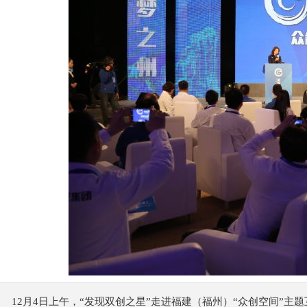
12月4日上午，“发现双创之星”走进福建（福州）“众创空间”主