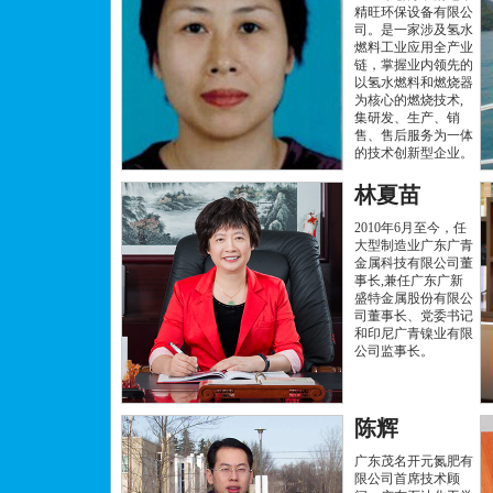
精旺环保设备有限公
司。是一家涉及氢水
燃料工业应用全产业
链，掌握业内领先的
以氢水燃料和燃烧器
为核心的燃烧技术,
集研发、生产、销
售、售后服务为一体
的技术创新型企业。
林夏苗
2010年6月至今，任
大型制造业广东广青
金属科技有限公司董
事长,兼任广东广新
盛特金属股份有限公
司董事长、党委书记
和印尼广青镍业有限
公司监事长。
陈辉
广东茂名开元氮肥有
限公司首席技术顾