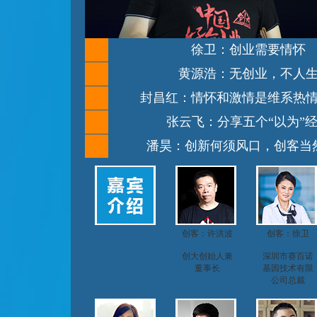
徐卫：创业需要情怀
黄源浩：无创业，不人
封昌红：情怀和激情是维系热
张云飞：分享五个“以为”
潘昊：创新何须风口，创客当
创客：许洪波
创客：徐卫
创大创始人兼
深圳市赛百诺
董事长
基因技术有限
公司总裁