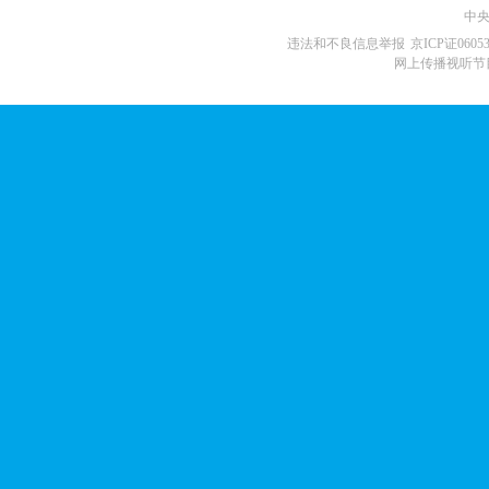
中央
违法和不良信息举报
京ICP证0605
网上传播视听节目