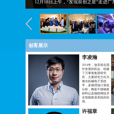
12月18日上午，“发现双创之星”走
创客展示
李凌瀚
2014年，放弃留在国
外发展的机会，组建
了万事泰集团研究
所，主要研究方向为
微光机械电子系统
学，多物理场计算机
分析，陶瓷不锈钢新
材料以及物联网技术
在智能家居系统的应
用。
许福章