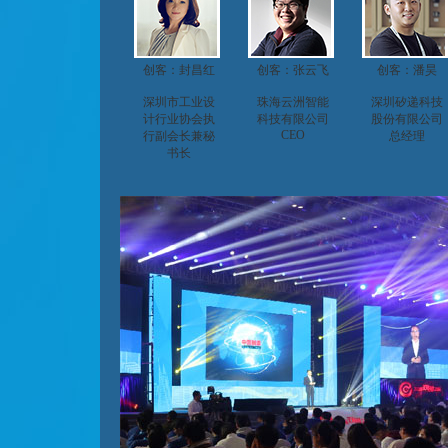
创客：封昌红
创客：张云飞
创客：潘昊
深圳市工业设
珠海云洲智能
深圳矽递科技
计行业协会执
科技有限公司
股份有限公司
CEO
行副会长兼秘
总经理
书长