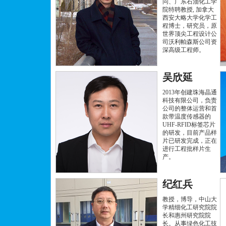
问、广东石油化工学
院特聘教授, 加拿大
西安大略大学化学工
程博士，研究员，原
世界顶尖工程设计公
司沃利帕森斯公司资
深高级工程师。
吴欣延
2013年创建珠海晶通
科技有限公司，负责
公司的整体运营和首
款带温度传感器的
UHF-RFID标签芯片
的研发，目前产品样
片已研发完成，正在
进行工程批样片生
产。
纪红兵
教授，博导，中山大
学精细化工研究院院
长和惠州研究院院
长。从事绿色化工技