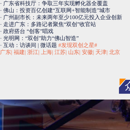
· 广东省科技厅：争取三年实现孵化器全覆盖
· 佛山：投资百亿创建“互联网+智能制造”城市
· 广州副市长：未来两年至少100亿元投入企业创新
· 走进广东：多路记者聚焦“双创”收官站
· 政府搭台 “创客”唱戏
· 光明网：“双创”助力“佛山智造”
· 互动：
访谈间
| 微话题
#发现双创之星#
广东
| 福建
| 浙江
| 上海
| 江苏
| 山东
| 安徽
| 天津
| 北京