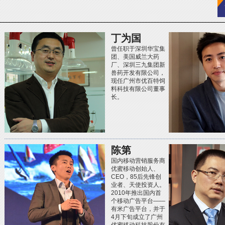
丁为国
曾任职于深圳华宝集
团、美国威兰大药
厂、深圳三九集团新
兽药开发有限公司，
现任广州市优百特饲
料科技有限公司董事
长。
陈第
国内移动营销服务商
优蜜移动创始人、
CEO，85后先锋创
业者、天使投资人。
2010年推出国内首
个移动广告平台——
有米广告平台，并于
4月下旬成立了广州