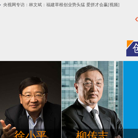
央视网专访：林文斌：福建草根创业势头猛 爱拼才会赢[视频]
徐小平
柳传志